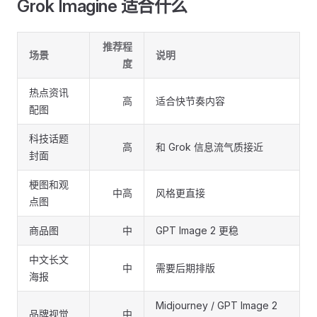
Grok Imagine 适合什么
推荐程
场景
说明
度
热点资讯
高
适合快节奏内容
配图
科技话题
高
和 Grok 信息流气质接近
封面
梗图和观
中高
风格更直接
点图
商品图
中
GPT Image 2 更稳
中文长文
中
需要后期排版
海报
Midjourney / GPT Image 2
品牌视觉
中