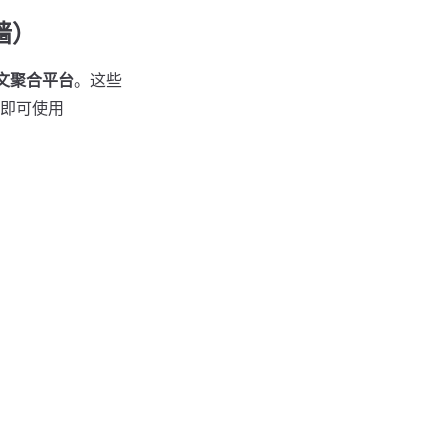
墙）
 中文聚合平台
。这些
网即可使用