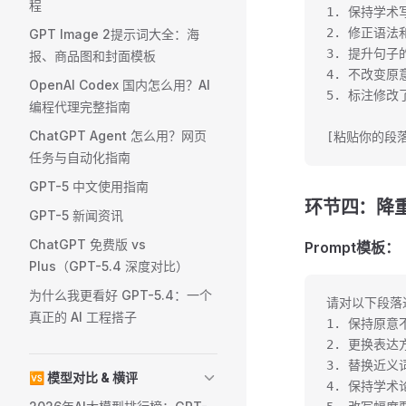
程
1. 保持学术
2. 修正语法
GPT Image 2提示词大全：海
3. 提升句
报、商品图和封面模板
4. 不改变原
OpenAI Codex 国内怎么用？AI
5. 标注修
编程代理完整指南
ChatGPT Agent 怎么用？网页
[粘贴你的段落
任务与自动化指南
GPT-5 中文使用指南
环节四：降
GPT-5 新闻资讯
ChatGPT 免费版 vs
Prompt模板：
Plus（GPT-5.4 深度对比）
为什么我更看好 GPT-5.4：一个
请对以下段落
真正的 AI 工程搭子
1. 保持原意
2. 更换表
3. 替换近
🆚 模型对比 & 横评
4. 保持学