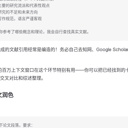
前主要的研究流派和代表性观点
有研究的不足和未来方向
术写作规范，语言严谨客观
你参考了哪些概念和理论，我会自行查找真实文献。
生成的文献引用经常是编造的！务必自己去知网、Google Schol
.1 Pro的百万上下文窗口在这个环节特别有用——你可以把已经找到
交叉对比和综述整理。
文润色
下论文段落，要求：