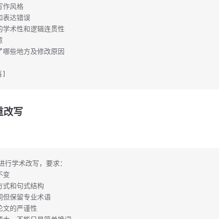
写作风格
和表达错误
子的学术性和逻辑连贯性
意
改了哪些地方及修改原因
]
重改写
进行学术改写，要求：
不变
达方式和句式结构
义词但保留专业术语
术论文的严谨性