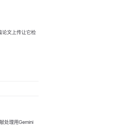
整篇论文上传让它检
处理用Gemini