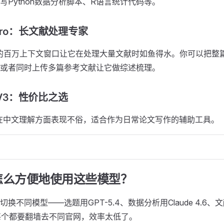
写Python数据分析脚本、R语言统计代码等。
.1 Pro：长文献处理专家
.1 Pro的百万上下文窗口让它在处理大量文献时如鱼得水。你可以把
或者同时上传多篇参考文献让它做综述梳理。
k-V3：性价比之选
k-V3在中文理解方面表现不俗，适合作为日常论文写作的辅助工具。
怎么方便地使用这些模型？
换不同模型——选题用GPT-5.4、数据分析用Claude 4.6、文献
如果每个都要翻墙去不同官网，效率太低了。