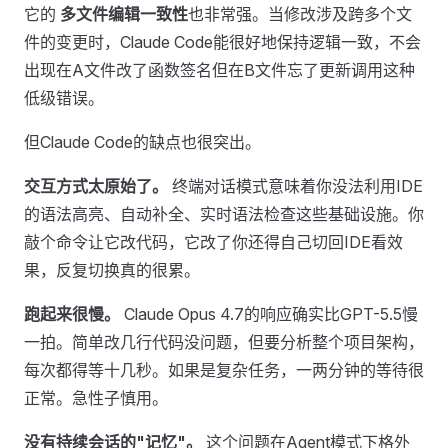
它的
多文件编辑一致性
也非常强。当修改涉及跨多个文
件的变更时，Claude Code能很好地保持逻辑一致，不会
出现在A文件改了函数签名但在B文件忘了更新调用这种
低级错误。
但Claude Code的缺点也很突出。
交互方式太原始了。
终端对话模式意味着你没法利用IDE
的语法高亮、自动补全、实时语法检查这些基础设施。你
敲个命令让它改代码，它改了你还得自己切回IDE看效
果，反复切换真的很累。
跑起来很慢。
Claude Opus 4.7的响应确实比GPT-5.5慢
一拍。简单改几行代码没问题，但要分析整个项目架构，
每次都得等十几秒。如果是复杂任务，一两分钟的等待很
正常。急性子慎用。
没有持续会话的"记忆"。
这个问题在Agent模式下格外