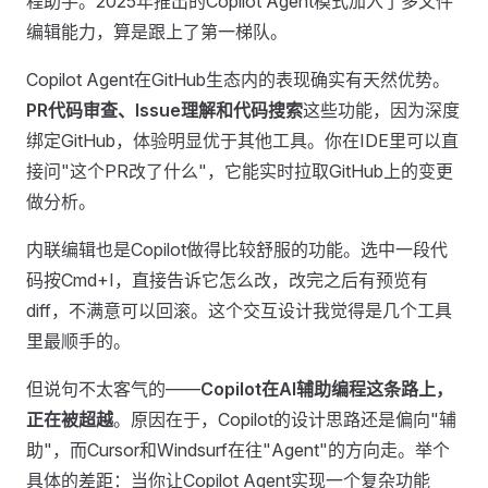
程助手。2025年推出的Copilot Agent模式加入了多文件
编辑能力，算是跟上了第一梯队。
Copilot Agent在GitHub生态内的表现确实有天然优势。
PR代码审查、Issue理解和代码搜索
这些功能，因为深度
绑定GitHub，体验明显优于其他工具。你在IDE里可以直
接问"这个PR改了什么"，它能实时拉取GitHub上的变更
做分析。
内联编辑也是Copilot做得比较舒服的功能。选中一段代
码按Cmd+I，直接告诉它怎么改，改完之后有预览有
diff，不满意可以回滚。这个交互设计我觉得是几个工具
里最顺手的。
但说句不太客气的——
Copilot在AI辅助编程这条路上，
正在被超越
。原因在于，Copilot的设计思路还是偏向"辅
助"，而Cursor和Windsurf在往"Agent"的方向走。举个
具体的差距：当你让Copilot Agent实现一个复杂功能