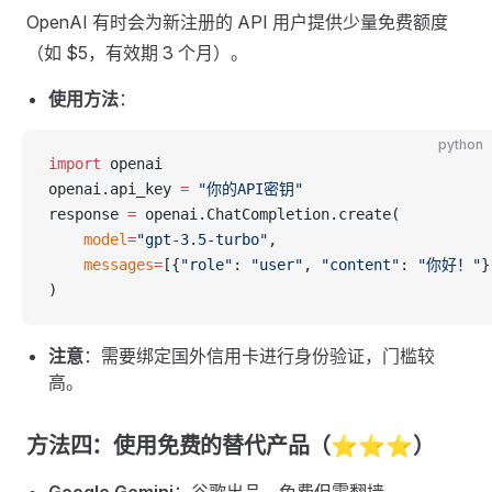
OpenAI 有时会为新注册的 API 用户提供少量免费额度
（如 $5，有效期 3 个月）。
使用方法
：
python
import
 openai
openai.api_key 
=
 "你的API密钥"
response 
=
 openai.ChatCompletion.create(
    model
=
"gpt-3.5-turbo"
,
    messages
=
[{
"role"
: 
"user"
, 
"content"
: 
"你好！"
}
)
注意
：需要绑定国外信用卡进行身份验证，门槛较
高。
方法四：使用免费的替代产品（⭐⭐⭐）