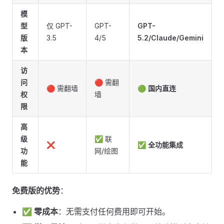
模
型
仅 GPT-
GPT-
GPT-
版
3.5
4/5
5.2/Claude/Gemini
本
访
问
🔴 需翻
🔴 需翻墙
🟢
国内直连
权
墙
限
高
级
✅ 联
❌
✅
全功能集成
功
网/绘图
能
免费版的优势
：
✅
零成本
：无需支付任何费用即可开始。