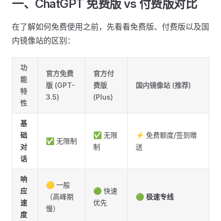
一、ChatGPT 免费版 vs 付费版对比
在了解如何免费使用之前，先看看免费版、付费版以及国
内镜像站的区别：
功
官方免费
官方付
能
版 (GPT-
费版
国内镜像站 (推荐)
特
3.5)
(Plus)
性
基
础
✅ 无限
⚡ 免费额度/签到赠
✅ 无限制
对
制
送
话
响
🟡 一般
应
🟢 快速
（高峰期
🟢
极速专线
速
优先
慢）
度