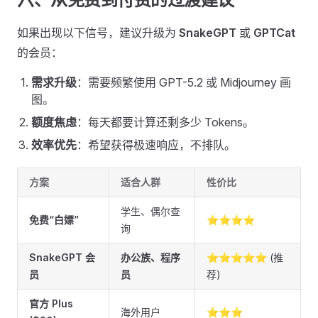
如果出现以下信号，建议升级为
SnakeGPT
或
GPTCat
的会员：
需求升级
：需要频繁使用 GPT-5.2 或 Midjourney 画
图。
额度焦虑
：每天都要计算还剩多少 Tokens。
效率优先
：希望获得极速响应，不排队。
方案
适合人群
性价比
学生、偶尔查
免费“白嫖”
⭐⭐⭐⭐
询
SnakeGPT 会
办公族、程序
⭐⭐⭐⭐⭐ (推
员
员
荐)
官方 Plus
海外用户
⭐⭐⭐