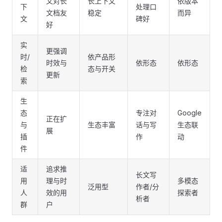
文对长
长上下文
依版本
下
处理口
文档友
稳定
而异
文
碑好
好
实
更强调
时/
依产品形
时效与
依形态
依形态
检
态与开关
更新
索
生
态
专注对
Google
正在扩
与
生态丰富
话与写
生态联
展
插
作
动
件
适
追求推
长文写
用
理与时
多模态
泛用型
作者/分
人
效的用
探索者
析者
群
户