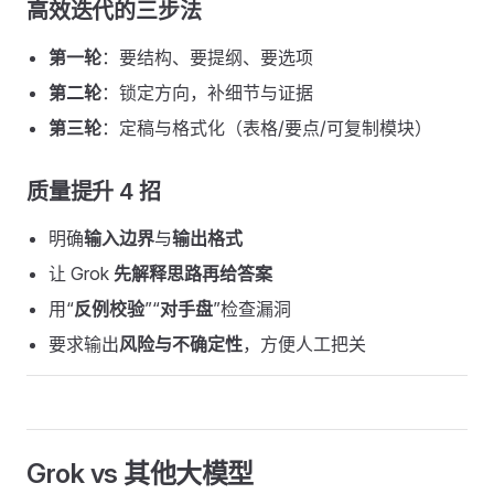
高效迭代的三步法
第一轮
：要结构、要提纲、要选项
第二轮
：锁定方向，补细节与证据
第三轮
：定稿与格式化（表格/要点/可复制模块）
质量提升 4 招
明确
输入边界
与
输出格式
让 Grok
先解释思路再给答案
用“
反例校验
”“
对手盘
”检查漏洞
要求输出
风险与不确定性
，方便人工把关
Grok vs 其他大模型