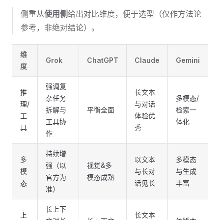
侧重从
使用侧
给出对比维度，便于选型（仅作方法论
参考，非绝对结论）。
维
Grok
ChatGPT
Claude
Gemini
度
强调复
推
长文本
杂任务
多模态/
理/
与对话
拆解与
平衡全面
检索一
工
体验优
工具协
体化
具
秀
作
持续增
多
以文本
多模态
强（以
视觉&多
模
与长对
与生成
官方为
模态成熟
态
话见长
丰富
准）
长上下
上
长文本