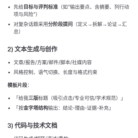
先给
目标与评判标准
（如“输出要点、含摘要、列行动
项与风险”）
对复杂话题采用
分阶段提问
（定义→拆解→论证→汇
总）
2) 文本生成与创作
文章/报告/方案/邮件/脚本/社媒内容
风格控制、语气切换、长度与格式约束
模板片段
：
「给我
三版
标题（吸引点击/专业可信/学术规范）」
「按
金字塔结构
输出：结论-理由-证据-补充」
3) 代码与技术文档