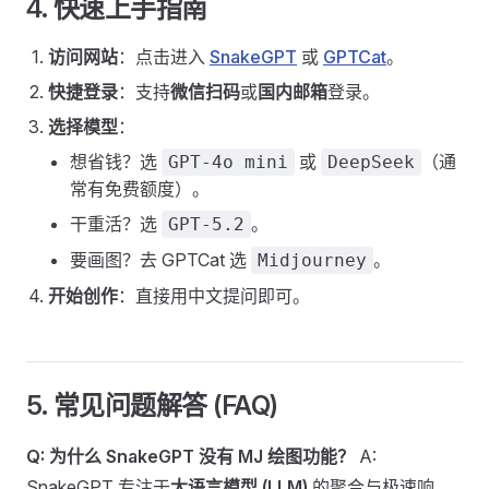
4. 快速上手指南
访问网站
：点击进入
SnakeGPT
或
GPTCat
。
快捷登录
：支持
微信扫码
或
国内邮箱
登录。
选择模型
：
想省钱？选
或
（通
GPT-4o mini
DeepSeek
常有免费额度）。
干重活？选
。
GPT-5.2
要画图？去 GPTCat 选
。
Midjourney
开始创作
：直接用中文提问即可。
5. 常见问题解答 (FAQ)
Q: 为什么 SnakeGPT 没有 MJ 绘图功能？
A:
SnakeGPT 专注于
大语言模型 (LLM)
的聚合与极速响