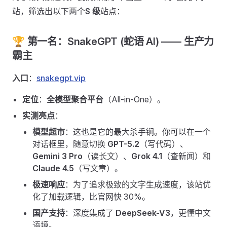
站，筛选出以下两个
S 级
站点：
🏆 第一名：SnakeGPT (蛇语 AI) —— 生产力
霸主
入口
：
snakegpt.vip
定位
：
全模型聚合平台
（All-in-One）。
实测亮点
：
模型超市
：这也是它的最大杀手锏。你可以在一个
对话框里，随意切换
GPT-5.2
（写代码）、
Gemini 3 Pro
（读长文）、
Grok 4.1
（查新闻）和
Claude 4.5
（写文章）。
极速响应
：为了追求极致的文字生成速度，该站优
化了加载逻辑，比官网快 30%。
国产支持
：深度集成了
DeepSeek-V3
，更懂中文
语境。