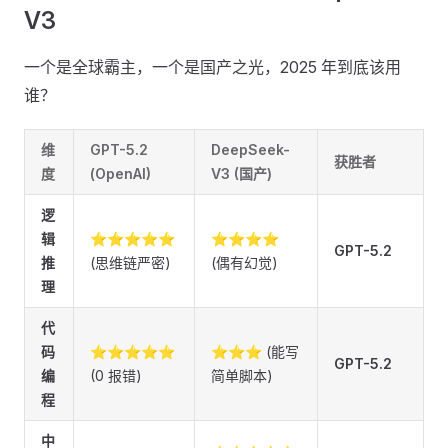
V3
一个是全球霸主，一个是国产之光，2025 年到底该用
谁？
维
GPT-5.2
DeepSeek-
获胜者
度
(OpenAI)
V3 (国产)
逻
辑
⭐⭐⭐⭐⭐
⭐⭐⭐⭐
GPT-5.2
推
(思维链严密)
(偶有幻觉)
理
代
码
⭐⭐⭐⭐⭐
⭐⭐⭐ (能写
GPT-5.2
编
(0 报错)
简单脚本)
程
中