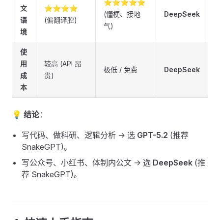
⭐⭐⭐⭐⭐
文
⭐⭐⭐⭐
(懂梗、接地
DeepSeek
语
(偏翻译腔)
气)
境
使
用
较高 (API 昂
极低 / 免费
DeepSeek
成
贵)
本
💡 结论
：
写代码、做科研、逻辑分析 -> 选
GPT-5.2
(推荐
SnakeGPT)。
写公众号、小红书、体制内公文 -> 选
DeepSeek
(推
荐 SnakeGPT)。